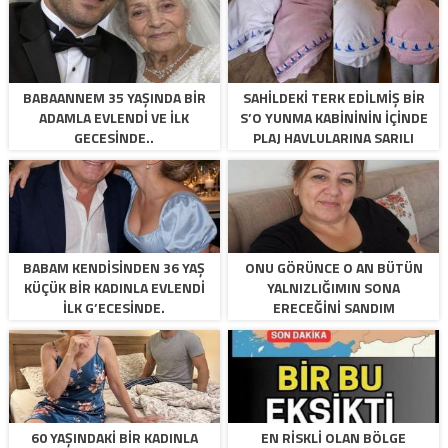
BABAANNEM 35 YAŞINDA BIR
SAHILDEKI TERK EDILMIŞ BIR
ADAMLA EVLENDI VE ILK
S’O YUNMA KABINININ IÇINDE
GECESINDE..
PLAJ HAVLULARINA SARILI
BULDUĞUM
BABAM KENDISINDEN 36 YAŞ
ONU GÖRÜNCE O AN BÜTÜN
KÜÇÜK BIR KADINLA EVLENDI
YALNIZLIĞIMIN SONA
İLK G’ECESINDE.
ERECEĞINI SANDIM
60 YAŞINDAKI BIR KADINLA
EN RISKLI OLAN BÖLGE