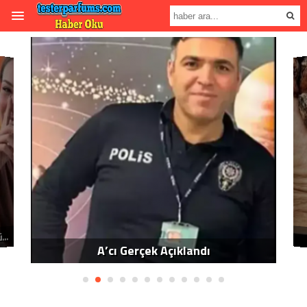
ızılcık Şerbeti oyuncumuzun gercek o’lüm nedeni başka çıktı.
K
A’cı Gerçek Açıklandı