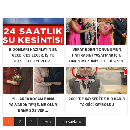
BIDONLARI HAZIRLAYIN BU
VEFAT EDEN TORUNUMUN
GECE K’ESILECEK. İŞ’TE
HATIRASINI YAŞATMAK IÇIN
K’ESILECEK YERLER..
ONUN MEZUNIYET ELBISESINI
GIYDIM
YILLARCA KOCAM BANA
2001’DE KAYSERI’DE BIR KADIN
YALVARDI: “AYŞE, NE OLUR
TAKSICI KAYBOLDU
BANA SÖZ VER…
1
2
3
ileri ›
son sayfa »