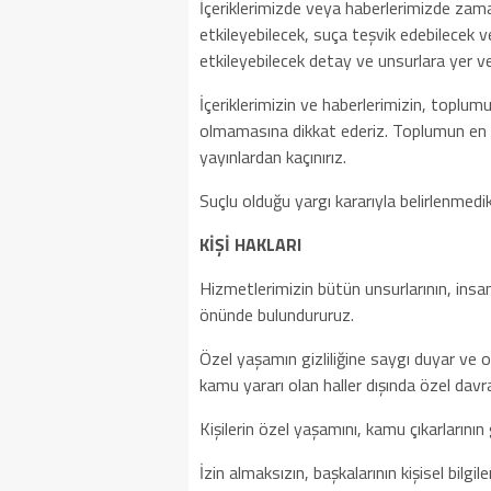
İçeriklerimizde veya haberlerimizde zama
etkileyebilecek, suça teşvik edebilecek v
etkileyebilecek detay ve unsurlara yer 
İçeriklerimizin ve haberlerimizin, toplumu
olmamasına dikkat ederiz. Toplumun en kü
yayınlardan kaçınırız.
Suçlu olduğu yargı kararıyla belirlenmedi
KİŞİ HAKLARI
Hizmetlerimizin bütün unsurlarının, insa
önünde bulundururuz.
Özel yaşamın gizliliğine saygı duyar ve on
kamu yararı olan haller dışında özel davr
Kişilerin özel yaşamını, kamu çıkarlarını
İzin almaksızın, başkalarının kişisel bilgil