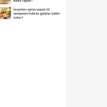
Nasıl Yapılır?
İnsanları aptal yapan IQ
seviyesini İndiren gıdalar bakın
neler?