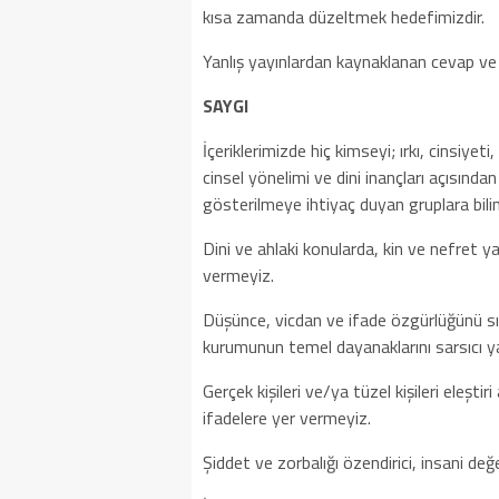
kısa zamanda düzeltmek hedefimizdir.
Yanlış yayınlardan kaynaklanan cevap ve 
SAYGI
İçeriklerimizde hiç kimseyi; ırkı, cinsiyet
cinsel yönelimi ve dini inançları açısında
gösterilmeye ihtiyaç duyan gruplara bili
Dini ve ahlaki konularda, kin ve nefret y
vermeyiz.
Düşünce, vicdan ve ifade özgürlüğünü sınır
kurumunun temel dayanaklarını sarsıcı ya
Gerçek kişileri ve/ya tüzel kişileri eleştir
ifadelere yer vermeyiz.
Şiddet ve zorbalığı özendirici, insani değe