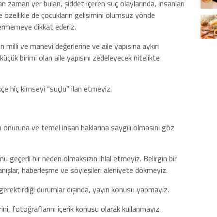
n zaman yer bulan, şiddet içeren suç olaylarında, insanları
e özellikle de çocukların gelişimini olumsuz yönde
vermemeye dikkat ederiz.
n milli ve manevi değerlerine ve aile yapısına aykırı
çük birimi olan aile yapısını zedeleyecek nitelikte
kçe hiç kimseyi “suçlu” ilan etmeyiz.
n onuruna ve temel insan haklarına saygılı olmasını göz
u geçerli bir neden olmaksızın ihlal etmeyiz. Belirgin bir
anışlar, haberleşme ve söyleşileri aleniyete dökmeyiz.
n gerektirdiği durumlar dışında, yayın konusu yapmayız.
erini, fotoğraflarını içerik konusu olarak kullanmayız.