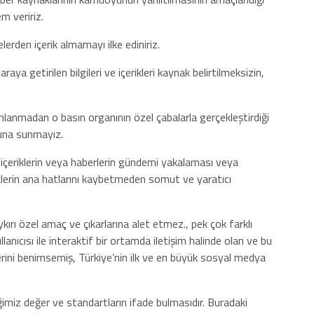
em veririz.
erden içerik almamayı ilke ediniriz.
aya getirilen bilgileri ve içerikleri kaynak belirtilmeksizin,
lanmadan o basın organının özel çabalarla gerçekleştirdiği
una sunmayız.
z içeriklerin veya haberlerin gündemi yakalaması veya
iklerin ana hatlarını kaybetmeden somut ve yaratıcı
aykırı özel amaç ve çıkarlarına alet etmez., pek çok farklı
anıcısı ile interaktif bir ortamda iletişim halinde olan ve bu
lerini benimsemiş, Türkiye’nin ilk ve en büyük sosyal medya
imiz değer ve standartların ifade bulmasıdır. Buradaki