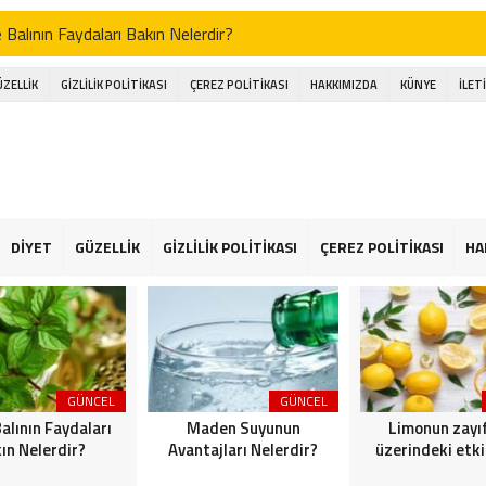
Balının Faydaları Bakın Nelerdir?
n Suyunun Avantajları Nelerdir?
ÜZELLİK
GİZLİLİK POLİTİKASI
ÇEREZ POLİTİKASI
HAKKIMIZDA
KÜNYE
İLET
un zayıflama üzerindeki etkisi nasıl
 Bebekleri Bakın Nasıl Bir Şekilde Giydirmeliyiz?
ayının Bakın Tarifi Nasıl
Bir Süre İçinde Tekrar Forma Nasıl Ulaşılır
DİYET
GÜZELLİK
GİZLİLİK POLİTİKASI
ÇEREZ POLİTİKASI
HA
 Diyeti Ne Anlama Gelir?
tan Yüz Maskesi Bakın Nasıl Yapılır?
GÜNCEL
GÜNCEL
alının Faydaları
Maden Suyunun
Limonun zayı
ın Nelerdir?
Avantajları Nelerdir?
üzerindeki etki