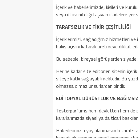
İçerik ve haberlerimizde, kişileri ve kurul
veya iftira niteliği taşıyan ifadelere y
TARAFSIZLIK VE FİKİR ÇEŞİTLİLİĞİ
İçeriklerimizi, sağladığımız hizmetleri ve 
bakış açısını katarak üretmeye dikkat ede
Bu sebeple, bireysel görüşlerden ziyade,
Her ne kadar site editörleri sitenin içer
siteye katkı sağlayabilmektedir. Bu yüzden 
olmazsa olmaz unsurlardan biridir.
EDİTORYAL DÜRÜSTLÜK VE BAĞIMSIZ
Testerparfums hem devletten hem de part
kararlarımızda siyasi ya da ticari baskıları
Haberlerimizin yayınlanmasında tarafsızlı
kanaat oluşumunun engellenmemesi; habe