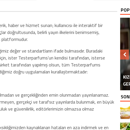
POP
k, haber ve hizmet sunan; kullanıcısı ile interaktif bir
ar doğrultusunda, belirli yayın ilkelerini benimsemiş,
a platformudur.
imiz değer ve standartların ifade bulmasıdır. Buradaki
i için, ister Testerparfums’un kendisi tarafından, isterse
 şirket tarafından yapılmış olsun, tüm Testerparfums
ediğimiz doğru uygulamaları kurallaştırmaktadır:
KI
YU
GE
tırılmadan ve gerçekliğinden emin olunmadan yayınlanamaz.
SON
dirmeyen, gerçekçi ve tarafsız yayınlarda bulunmak, en büyük
ruluk ve güvenilirlik, editörlerimizin olmazsa olmaz
 eksikliğimizden kaynaklanan hataları en aza indirmek ve en