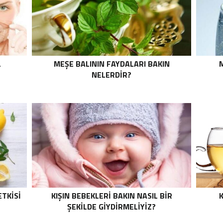
L
MEŞE BALININ FAYDALARI BAKIN
NELERDIR?
TKISI
KIŞIN BEBEKLERI BAKIN NASIL BIR
K
ŞEKILDE GIYDIRMELIYIZ?