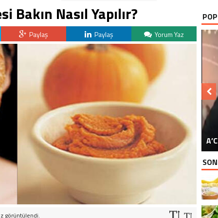
i Bakın Nasıl Yapılır?
POP
Paylaş
Paylaş
Yorum Yaz
YU
A’C
SON
z görüntülendi.