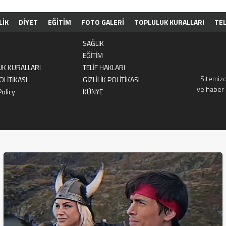
LİK
DİYET
EĞİTİM
FOTO GALERİ
TOPLULUK KURALLARI
TEL
ASI
GİZLİLİK POLİTİKASI
HAKKIMIZDA
PRIVACY POLICY
KÜNYE
SAĞLIK
EĞİTİM
UK KURALLARI
TELİF HAKLARI
Sitemizd
OLİTİKASI
GİZLİLİK POLİTİKASI
ve haber 
Policy
KÜNYE