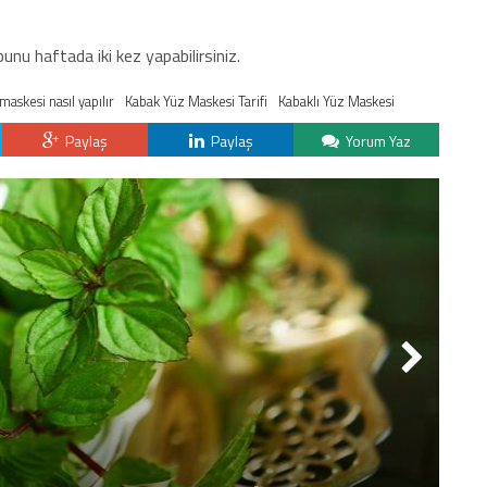
unu haftada iki kez yapabilirsiniz.
askesi nasıl yapılır
Kabak Yüz Maskesi Tarifi
Kabaklı Yüz Maskesi
Paylaş
Paylaş
Yorum Yaz