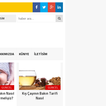
İSİM
KKIMIZDA
KÜNYE
İLETİSİM
GÜNCEL
GÜNCEL
GÜNCEL
akın Nasıl
Kış Çayının Bakın Tarifi
Kısa Bir Süre İçinde Tekra
rmeliyiz?
Nasıl
Forma Nasıl Ulaşılır