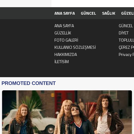
ANA SAYFA
GÜNCEL
SAĞLIK
GÜZEL
KULLANICI SÖZLEŞMESİ
ÇEREZ POLİTİK
ANA SAYFA
GÜNCEL
GÜZELLİK
DİYET
FOTO GALERİ
TOPLUL
KULLANICI SÖZLEŞMESİ
ÇEREZ P
HAKKIMIZDA
Privacy 
İLETİSİM