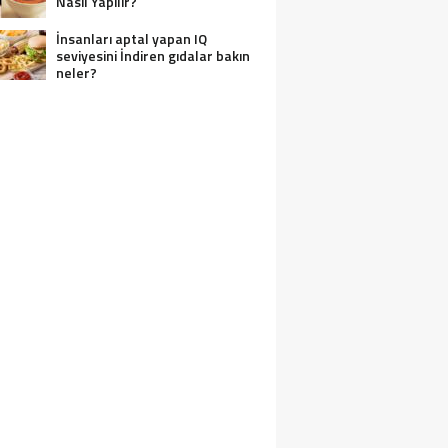
Nasıl Yapılır?
İnsanları aptal yapan IQ
seviyesini İndiren gıdalar bakın
neler?