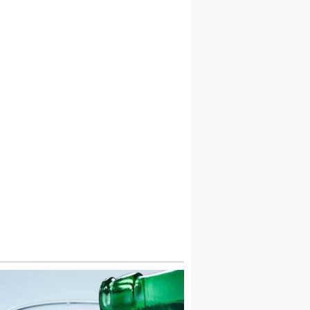
ADEN SUYUNUN AVANTAJLARI NELERD