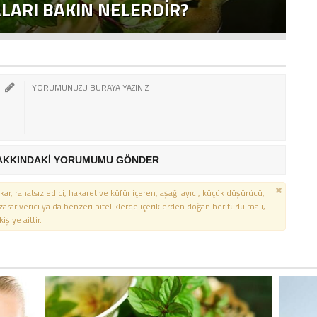
LARI BAKIN NELERDIR?
M
AKKINDAKİ YORUMUMU GÖNDER
kar, rahatsız edici, hakaret ve küfür içeren, aşağılayıcı, küçük düşürücü,
 zarar verici ya da benzeri niteliklerde içeriklerden doğan her türlü mali,
şiye aittir.