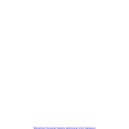
Resmin büyük halini görmek için tıklayın