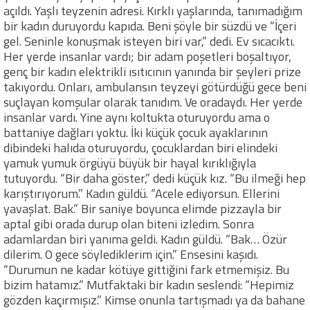
açıldı. Yaşlı teyzenin adresi. Kırklı yaşlarında, tanımadığım
bir kadın duruyordu kapıda. Beni şöyle bir süzdü ve “İçeri
gel. Seninle konuşmak isteyen biri var,” dedi. Ev sıcacıktı.
Her yerde insanlar vardı; bir adam poşetleri boşaltıyor,
genç bir kadın elektrikli ısıtıcının yanında bir şeyleri prize
takıyordu. Onları, ambulansın teyzeyi götürdüğü gece beni
suçlayan komşular olarak tanıdım. Ve oradaydı. Her yerde
insanlar vardı. Yine aynı koltukta oturuyordu ama o
battaniye dağları yoktu. İki küçük çocuk ayaklarının
dibindeki halıda oturuyordu, çocuklardan biri elindeki
yamuk yumuk örgüyü büyük bir hayal kırıklığıyla
tutuyordu. “Bir daha göster,” dedi küçük kız. “Bu ilmeği hep
karıştırıyorum.” Kadın güldü. “Acele ediyorsun. Ellerini
yavaşlat. Bak.” Bir saniye boyunca elimde pizzayla bir
aptal gibi orada durup olan biteni izledim. Sonra
adamlardan biri yanıma geldi. Kadın güldü. “Bak… Özür
dilerim. O gece söylediklerim için.” Ensesini kaşıdı.
“Durumun ne kadar kötüye gittiğini fark etmemişiz. Bu
bizim hatamız.” Mutfaktaki bir kadın seslendi: “Hepimiz
gözden kaçırmışız.” Kimse onunla tartışmadı ya da bahane