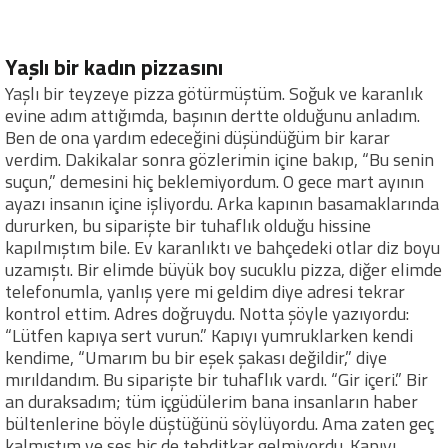
Yaşlı bir kadın pizzasını
Yaşlı bir teyzeye pizza götürmüştüm. Soğuk ve karanlık
evine adım attığımda, başının dertte olduğunu anladım.
Ben de ona yardım edeceğini düşündüğüm bir karar
verdim. Dakikalar sonra gözlerimin içine bakıp, “Bu senin
suçun,” demesini hiç beklemiyordum. O gece mart ayının
ayazı insanın içine işliyordu. Arka kapının basamaklarında
dururken, bu siparişte bir tuhaflık olduğu hissine
kapılmıştım bile. Ev karanlıktı ve bahçedeki otlar diz boyu
uzamıştı. Bir elimde büyük boy sucuklu pizza, diğer elimde
telefonumla, yanlış yere mi geldim diye adresi tekrar
kontrol ettim. Adres doğruydu. Notta şöyle yazıyordu:
“Lütfen kapıya sert vurun.” Kapıyı yumruklarken kendi
kendime, “Umarım bu bir eşek şakası değildir,” diye
mırıldandım. Bu siparişte bir tuhaflık vardı. “Gir içeri.” Bir
an duraksadım; tüm içgüdülerim bana insanların haber
bültenlerine böyle düştüğünü söylüyordu. Ama zaten geç
kalmıştım ve ses hiç de tehditkar gelmiyordu. Kapıyı