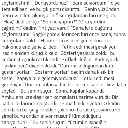
söylemiştim!” “Donuyordunuz.” “İdare ediyordum!” diye
tersledi beni ve bu çıkış onu öksürttü. “Senin yüzünden
beni evimden çıkarıyorlar.” Komşulardan biri öne çıktı.
“Hey,” dedi sertçe. “Sen ne yaptın?” “Ona yardım
çağırdım,” dedim. “İhtiyacı vardı.” “Sana iyi olduğumu
söylemiştim!” Sağlık görevlilerinden biri önce bana, sonra
komşulara baktı. “Hipotermi riski ve genel durumu
hakkında endişeliyiz,” dedi. “Tetkik edilmesi gerekiyor.”
Kadın aniden küçücük kaldı. Gözleri yaşlarla doldu; bu
korkunçtu çünkü artık sadece öfkeli değildi. Korkuyordu.
“İyidim ben,” diye fısıldadı. “Durumu olduğundan kötü
gösteriyorlar.” “Göstermiyorlar,” dedim daha kısık bir
sesle. “Kapıya bile gelemiyordunuz.” “Tetkik edilmesi
gerekiyor.” Onu ambulansa bindirirlerken son bir kez daha
söyledi. “Bu senin suçun.” Sonra kapılar kapandı.
Ambulans uzaklaşırken komşuları üzerime yürüdü. Bir
kadın kollarını kavuşturdu. “Buna hakkın yoktu. O kadın
sen daha bu işe girmeden çok önce burada yaşıyordu ve
şimdi bunu ondan alıyor musun? Kim olduğunu
sanıyorsun?” “Bu senin suçun.” Yüzümün ısındığını