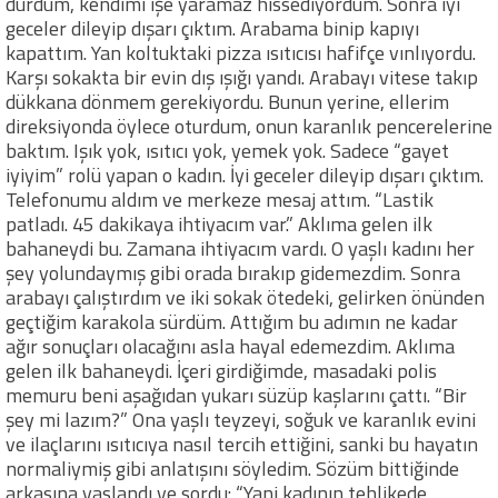
durdum, kendimi işe yaramaz hissediyordum. Sonra iyi
geceler dileyip dışarı çıktım. Arabama binip kapıyı
kapattım. Yan koltuktaki pizza ısıtıcısı hafifçe vınlıyordu.
Karşı sokakta bir evin dış ışığı yandı. Arabayı vitese takıp
dükkana dönmem gerekiyordu. Bunun yerine, ellerim
direksiyonda öylece oturdum, onun karanlık pencerelerine
baktım. Işık yok, ısıtıcı yok, yemek yok. Sadece “gayet
iyiyim” rolü yapan o kadın. İyi geceler dileyip dışarı çıktım.
Telefonumu aldım ve merkeze mesaj attım. “Lastik
patladı. 45 dakikaya ihtiyacım var.” Aklıma gelen ilk
bahaneydi bu. Zamana ihtiyacım vardı. O yaşlı kadını her
şey yolundaymış gibi orada bırakıp gidemezdim. Sonra
arabayı çalıştırdım ve iki sokak ötedeki, gelirken önünden
geçtiğim karakola sürdüm. Attığım bu adımın ne kadar
ağır sonuçları olacağını asla hayal edemezdim. Aklıma
gelen ilk bahaneydi. İçeri girdiğimde, masadaki polis
memuru beni aşağıdan yukarı süzüp kaşlarını çattı. “Bir
şey mi lazım?” Ona yaşlı teyzeyi, soğuk ve karanlık evini
ve ilaçlarını ısıtıcıya nasıl tercih ettiğini, sanki bu hayatın
normaliymiş gibi anlatışını söyledim. Sözüm bittiğinde
arkasına yaslandı ve sordu: “Yani kadının tehlikede