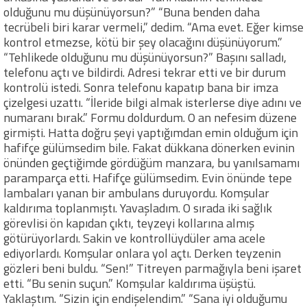
olduğunu mu düşünüyorsun?” “Buna benden daha
tecrübeli biri karar vermeli,” dedim. “Ama evet. Eğer kimse
kontrol etmezse, kötü bir şey olacağını düşünüyorum.”
“Tehlikede olduğunu mu düşünüyorsun?” Başını salladı,
telefonu açtı ve bildirdi. Adresi tekrar etti ve bir durum
kontrolü istedi. Sonra telefonu kapatıp bana bir imza
çizelgesi uzattı. “İleride bilgi almak isterlerse diye adını ve
numaranı bırak.” Formu doldurdum. O an nefesim düzene
girmişti. Hatta doğru şeyi yaptığımdan emin olduğum için
hafifçe gülümsedim bile. Fakat dükkana dönerken evinin
önünden geçtiğimde gördüğüm manzara, bu yanılsamamı
paramparça etti. Hafifçe gülümsedim. Evin önünde tepe
lambaları yanan bir ambulans duruyordu. Komşular
kaldırıma toplanmıştı. Yavaşladım. O sırada iki sağlık
görevlisi ön kapıdan çıktı, teyzeyi kollarına almış
götürüyorlardı. Sakin ve kontrollüydüler ama acele
ediyorlardı. Komşular onlara yol açtı. Derken teyzenin
gözleri beni buldu. “Sen!” Titreyen parmağıyla beni işaret
etti. “Bu senin suçun.” Komşular kaldırıma üşüştü.
Yaklaştım. “Sizin için endişelendim.” “Sana iyi olduğumu