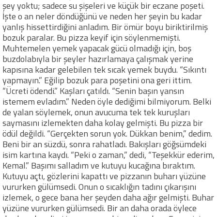
şey yoktu; sadece su şişeleri ve küçük bir eczane poşeti.
İşte o an neler döndüğünü ve neden her şeyin bu kadar
yanlış hissettirdiğini anladım. Bir ömür boyu biriktirilmiş
bozuk paralar. Bu pizza keyif için söylenmemişti.
Muhtemelen yemek yapacak gücü olmadığı için, boş
buzdolabıyla bir şeyler hazırlamaya çalışmak yerine
kapısına kadar gelebilen tek sıcak yemek buydu. “Sıkıntı
yapmayın.” Eğilip bozuk para poşetini ona geri ittim.
“Ücreti ödendi.” Kaşları çatıldı. “Senin başın yansın
istemem evladım.” Neden öyle dediğimi bilmiyorum. Belki
de yalan söylemek, onun avucuma tek tek kuruşları
saymasını izlemekten daha kolay gelmişti. Bu pizza bir
ödül değildi. “Gerçekten sorun yok. Dükkan benim,” dedim.
Beni bir an süzdü, sonra rahatladı. Bakışları göğsümdeki
isim kartına kaydı. “Peki o zaman,” dedi, “Teşekkür ederim,
Kemal.” Başımı salladım ve kutuyu kucağına bıraktım.
Kutuyu açtı, gözlerini kapattı ve pizzanın buharı yüzüne
vururken gülümsedi. Onun o sıcaklığın tadını çıkarışını
izlemek, o gece bana her şeyden daha ağır gelmişti. Buhar
yüzüne vururken gülümsedi. Bir an daha orada öylece