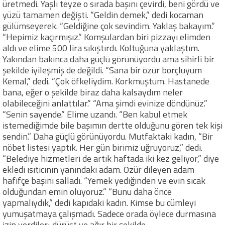
üretmedi. Yaşlı teyze o sırada başını çevirdi, beni gördü ve
yüzü tamamen değişti. “Geldin demek,” dedi kocaman
gülümseyerek. “Geldiğine çok sevindim. Yaklaş bakayım.”
“Hepimiz kaçırmışız.” Komşulardan biri pizzayı elimden
aldı ve elime 500 lira sıkıştırdı. Koltuğuna yaklaştım.
Yakından bakınca daha güçlü görünüyordu ama sihirli bir
şekilde iyileşmiş de değildi. “Sana bir özür borçluyum
Kemal,” dedi. “Çok öfkeliydim. Korkmuştum. Hastanede
bana, eğer o şekilde biraz daha kalsaydım neler
olabileceğini anlattılar.” “Ama şimdi evinize döndünüz.”
“Senin sayende.” Elime uzandı. “Ben kabul etmek
istemediğimde bile başımın dertte olduğunu gören tek kişi
sendin.” Daha güçlü görünüyordu. Mutfaktaki kadın, “Bir
nöbet listesi yaptık. Her gün birimiz uğruyoruz,” dedi.
“Belediye hizmetleri de artık haftada iki kez geliyor,” diye
ekledi ısıtıcının yanındaki adam. Özür dileyen adam
hafifçe başını salladı. “Yemek yediğinden ve evin sıcak
olduğundan emin oluyoruz.” “Bunu daha önce
yapmalıydık,” dedi kapıdaki kadın. Kimse bu cümleyi
yumuşatmaya çalışmadı. Sadece orada öylece durmasına
izin verdiler; dürüst ve ağır bir şekilde…