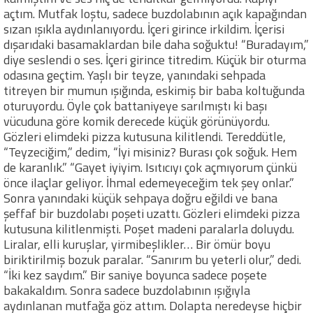
açtım. Mutfak loştu, sadece buzdolabının açık kapağından
sızan ışıkla aydınlanıyordu. İçeri girince irkildim. İçerisi
dışarıdaki basamaklardan bile daha soğuktu! “Buradayım,”
diye seslendi o ses. İçeri girince titredim. Küçük bir oturma
odasına geçtim. Yaşlı bir teyze, yanındaki sehpada
titreyen bir mumun ışığında, eskimiş bir baba koltuğunda
oturuyordu. Öyle çok battaniyeye sarılmıştı ki başı
vücuduna göre komik derecede küçük görünüyordu.
Gözleri elimdeki pizza kutusuna kilitlendi. Tereddütle,
“Teyzeciğim,” dedim, “İyi misiniz? Burası çok soğuk. Hem
de karanlık.” “Gayet iyiyim. Isıtıcıyı çok açmıyorum çünkü
önce ilaçlar geliyor. İhmal edemeyeceğim tek şey onlar.”
Sonra yanındaki küçük sehpaya doğru eğildi ve bana
şeffaf bir buzdolabı poşeti uzattı. Gözleri elimdeki pizza
kutusuna kilitlenmişti. Poşet madeni paralarla doluydu.
Liralar, elli kuruşlar, yirmibeşlikler… Bir ömür boyu
biriktirilmiş bozuk paralar. “Sanırım bu yeterli olur,” dedi.
“İki kez saydım.” Bir saniye boyunca sadece poşete
bakakaldım. Sonra sadece buzdolabının ışığıyla
aydınlanan mutfağa göz attım. Dolapta neredeyse hiçbir