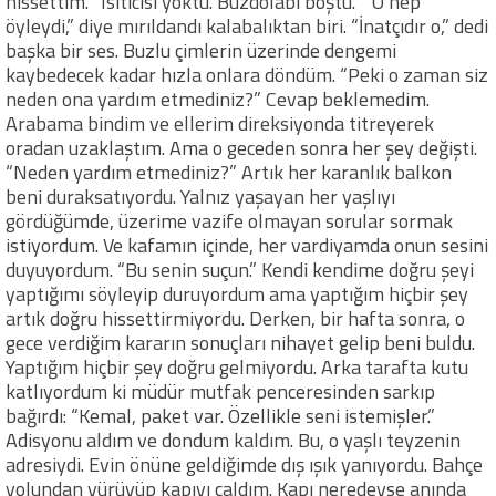
hissettim. “Isıtıcısı yoktu. Buzdolabı boştu.” “O hep
öyleydi,” diye mırıldandı kalabalıktan biri. “İnatçıdır o,” dedi
başka bir ses. Buzlu çimlerin üzerinde dengemi
kaybedecek kadar hızla onlara döndüm. “Peki o zaman siz
neden ona yardım etmediniz?” Cevap beklemedim.
Arabama bindim ve ellerim direksiyonda titreyerek
oradan uzaklaştım. Ama o geceden sonra her şey değişti.
“Neden yardım etmediniz?” Artık her karanlık balkon
beni duraksatıyordu. Yalnız yaşayan her yaşlıyı
gördüğümde, üzerime vazife olmayan sorular sormak
istiyordum. Ve kafamın içinde, her vardiyamda onun sesini
duyuyordum. “Bu senin suçun.” Kendi kendime doğru şeyi
yaptığımı söyleyip duruyordum ama yaptığım hiçbir şey
artık doğru hissettirmiyordu. Derken, bir hafta sonra, o
gece verdiğim kararın sonuçları nihayet gelip beni buldu.
Yaptığım hiçbir şey doğru gelmiyordu. Arka tarafta kutu
katlıyordum ki müdür mutfak penceresinden sarkıp
bağırdı: “Kemal, paket var. Özellikle seni istemişler.”
Adisyonu aldım ve dondum kaldım. Bu, o yaşlı teyzenin
adresiydi. Evin önüne geldiğimde dış ışık yanıyordu. Bahçe
yolundan yürüyüp kapıyı çaldım. Kapı neredeyse anında