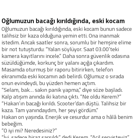
Oğlumuzun bacağı kırıldığında, eski kocam
Oğlumuzun bacağı kırıldığında, eski kocam bunun sadece
talihsiz bir kaza olduğuna yemin etti. Ona inanmak
istedim. Ancak saatler sonra, sorumlu bir hemşire elime
bir not tutuşturdu: “Yalan söylüyor. Saat 03.00’teki
kamera kayıtlarını incele.” Daha sonra güvenlik odasına
süzüldüğümde, korkunç bir yalanı açığa çıkardım.
Masamda oturmuş bir raporu bitirirken, telefon
ekranımda eski kocamın adı belirdi. Oğlumuz o sırada
onun evindeydi, bu yüzden hemen açtım.
“Selam, bak… sakın panik yapma,” diye söze başladı.
Kalp atışım anında iki katına çıktı. “Ne oldu Kerem?”
“Hakan’ın bacağı kırıldı. Scooter’dan düştü. Talihsiz bir
kaza. Tam yanındaydım, her şeyi gördüm.”
Hakan on yaşında. Enerjik ve cesurdur ama o hâlâ benim
bebeğim.
“O iyi mi? Neredesiniz?”
“İyi, sadece biraz sarsıldı,” dedi Kerem. “Acil servisteyiz.”