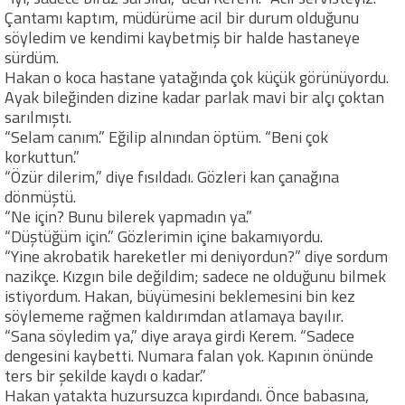
Çantamı kaptım, müdürüme acil bir durum olduğunu
söyledim ve kendimi kaybetmiş bir halde hastaneye
sürdüm.
Hakan o koca hastane yatağında çok küçük görünüyordu.
Ayak bileğinden dizine kadar parlak mavi bir alçı çoktan
sarılmıştı.
“Selam canım.” Eğilip alnından öptüm. “Beni çok
korkuttun.”
“Özür dilerim,” diye fısıldadı. Gözleri kan çanağına
dönmüştü.
“Ne için? Bunu bilerek yapmadın ya.”
“Düştüğüm için.” Gözlerimin içine bakamıyordu.
“Yine akrobatik hareketler mi deniyordun?” diye sordum
nazikçe. Kızgın bile değildim; sadece ne olduğunu bilmek
istiyordum. Hakan, büyümesini beklemesini bin kez
söylememe rağmen kaldırımdan atlamaya bayılır.
“Sana söyledim ya,” diye araya girdi Kerem. “Sadece
dengesini kaybetti. Numara falan yok. Kapının önünde
ters bir şekilde kaydı o kadar.”
Hakan yatakta huzursuzca kıpırdandı. Önce babasına,