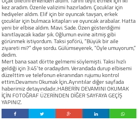
Uçak biletini erkenden aldım. Tarihi teyit etmek için iki
kez aradım. Özenle valizimi hazırladım. Çocuklar için
hediyeler aldım. Elif için bir oyuncak tavşan, erkek
çocuklar için bulmaca kitapları ve oyuncak arabalar. Hatta
yeni bir elbise aldım. Mavi. Sade. Özen gösterdiğimi
kanıtlayacak kadar şık. Oğlumun evine aitmiş gibi
görünmek istiyordum. Taksi şoförü, “Büyük bir aile
ziyareti mi?” diye sordu. Gülümseyerek, “Öyle umuyorum,”
dedim.
Mert bana saat dörtte gelmemi söylemişti. Taksi hızlı
geldiği için 3:45’te oradaydım. Verandada durup elbisemi
düzelttim ve telefonun ekranından rujumu kontrol
ettim.Devamını Okumak İçin..Ayrıntılar diğer sayfada
haberimiz detayındadır..HABERİN DEVAMINI OKUMAK
İÇİN FOTOĞRAF ÜZERİNDEN DİĞER SAYFAYA GEÇİŞ
YAPINIZ.