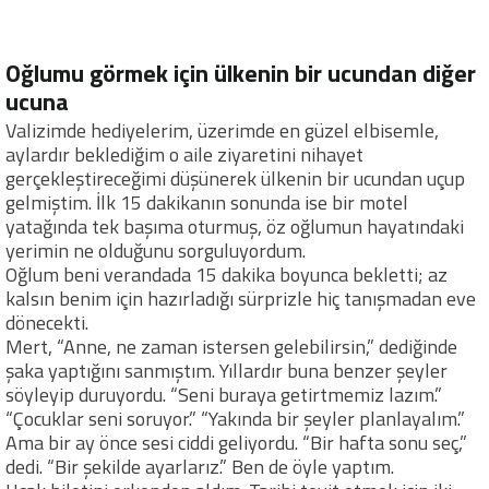
Oğlumu görmek için ülkenin bir ucundan diğer
ucuna
Valizimde hediyelerim, üzerimde en güzel elbisemle,
aylardır beklediğim o aile ziyaretini nihayet
gerçekleştireceğimi düşünerek ülkenin bir ucundan uçup
gelmiştim. İlk 15 dakikanın sonunda ise bir motel
yatağında tek başıma oturmuş, öz oğlumun hayatındaki
yerimin ne olduğunu sorguluyordum.
Oğlum beni verandada 15 dakika boyunca bekletti; az
kalsın benim için hazırladığı sürprizle hiç tanışmadan eve
dönecekti.
Mert, “Anne, ne zaman istersen gelebilirsin,” dediğinde
şaka yaptığını sanmıştım. Yıllardır buna benzer şeyler
söyleyip duruyordu. “Seni buraya getirtmemiz lazım.”
“Çocuklar seni soruyor.” “Yakında bir şeyler planlayalım.”
Ama bir ay önce sesi ciddi geliyordu. “Bir hafta sonu seç,”
dedi. “Bir şekilde ayarlarız.” Ben de öyle yaptım.