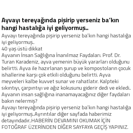
Ayvayı tereyağında pişirip yerseniz ba’kın
hangi hastalığa iyi geliyormuş..
Ayvayı tereyağında pişirip yerseniz ba’kın hangi hastalığa
iyi geliyormuş..
40 yaş üstü dikkat
Ayvanın İnsan Sağlığına İnanılmaz Faydaları. Prof. Dr.
Turan Karadeniz, ayva yemenin büyük yararları olduğunu
belirtti. Ayva ile hazırlanan şurup ve kompostoların çocuk
ishallerine karşı çok etkili olduğunu belirtti. Ayva
meyveleri kalbe kuvvet sunar ve rahatlatır. Kalpteki
sıkıntıyı, çarpıntıyı ve ağız kokusunu giderir dedi ve ekledi..
Ayvanın insan sağlığına inanamayacağınız diğer faydaları
bakın nelermiş?
Ayvayı tereyağında pişirip yerseniz ba’kın hangi hastalığa
iyi geliyormuş..Ayrıntılar diğer sayfada haberimiz
detayındadır..HABERİN DEVAMINI OKUMAK İÇİN
FOTOĞRAF ÜZERİNDEN DİĞER SAYFAYA GEÇİŞ YAPINIZ.