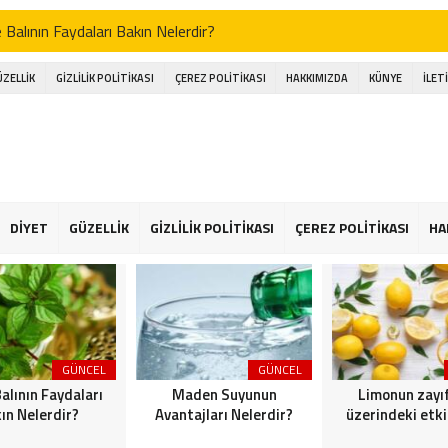
Balının Faydaları Bakın Nelerdir?
n Suyunun Avantajları Nelerdir?
ÜZELLİK
GİZLİLİK POLİTİKASI
ÇEREZ POLİTİKASI
HAKKIMIZDA
KÜNYE
İLET
un zayıflama üzerindeki etkisi nasıl
 Bebekleri Bakın Nasıl Bir Şekilde Giydirmeliyiz?
ayının Bakın Tarifi Nasıl
Bir Süre İçinde Tekrar Forma Nasıl Ulaşılır
DİYET
GÜZELLİK
GİZLİLİK POLİTİKASI
ÇEREZ POLİTİKASI
HA
 Diyeti Ne Anlama Gelir?
tan Yüz Maskesi Bakın Nasıl Yapılır?
GÜNCEL
GÜNCEL
alının Faydaları
Maden Suyunun
Limonun zayı
ın Nelerdir?
Avantajları Nelerdir?
üzerindeki etki