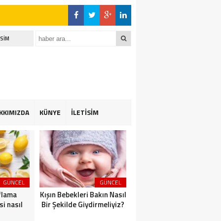
İSİM
KKIMIZDA
KÜNYE
İLETİSİM
GÜNCEL
GÜNCEL
GÜNCEL
flama
Kışın Bebekleri Bakın Nasıl
Kış Çayının Bakın Tarifi
si nasıl
Bir Şekilde Giydirmeliyiz?
Nasıl