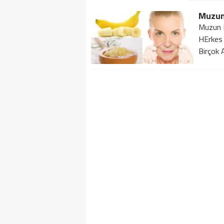
Muzun 
Muzun M
HErkes 
Birçok A